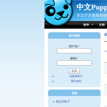
Skip to Content
中文Pup
专注于方便易用的小
软件
文档
首
用户登录
用户名:
*
L
密码:
*
创建新帐号
重设密码
导航
最近的帖子