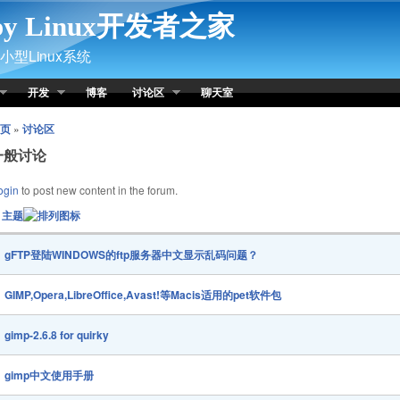
py Linux开发者之家
型Linux系统
开发
博客
讨论区
聊天室
页
»
讨论区
一般讨论
ogin
to post new content in the forum.
主题
gFTP登陆WINDOWS的ftp服务器中文显示乱码问题？
GIMP,Opera,LibreOffice,Avast!等Macis适用的pet软件包
gimp-2.6.8 for quirky
gimp中文使用手册