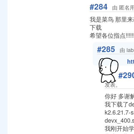
#284
由 匿名用
我是菜鸟 那里来改呀
下载
希望各位指点!!!!!!!!!
#285
由 la
ht
#29
发表。
你好 多谢
我下载了devx
k2.6.21
devx_40
我刚开始学