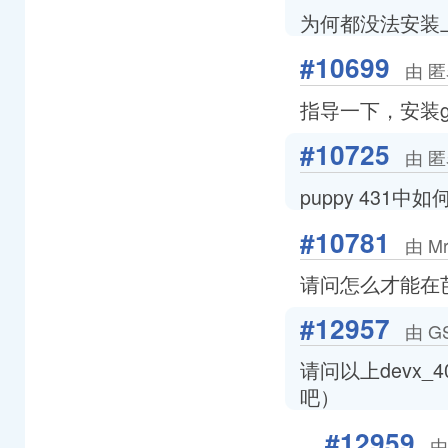
为何都没法安装上
#10699
由 匿
指导一下，安装g
#10725
由 匿
puppy 431中如
#10781
由 Mr
请问怎么才能在
#12957
由 GS
请问以上devx_4
吧）
#12959
由