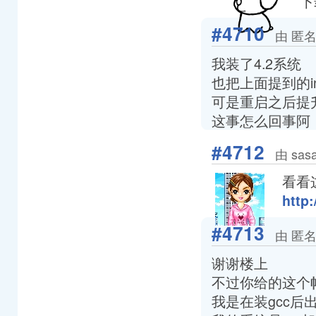
下
#4710
由 匿名
我装了4.2系统
也把上面提到的init
可是重启之后提升找
这事怎么回事阿
#4712
由 sas
看看
http:
#4713
由 匿名
谢谢楼上
不过你给的这个
我是在装gcc后