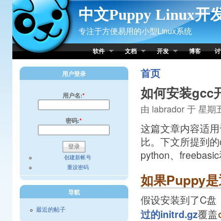
Skip to Content
中文Puppy Linux
专注于方便易用的小型Linux系统
软件
文档
开发
博客
讨
首页
用户登录
如何安装gcc
用户名:
*
由 labrador 于 星期五,
密码:
*
这篇文章内容适用于P
比。下文所提到的dev
python、free
创建新帐号
重设密码
如果Puppy
导航
假设安装到了C盘，
最近的帖子
覆盖
过的initrd.gz