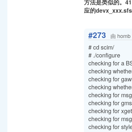
方法是类似的。411
应的devx_xxx.
#273
由 homb 
# cd scim/
# ./configure
checking for a BSD
checking whether
checking for gaw
checking whethe
checking for msgf
checking for gmsg
checking for xgett
checking for msg
checking for styl