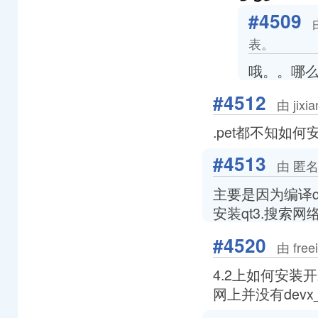
#4509
表。
哦。。哪么p
#4512
由 jixi
.pet都不知如何
#4513
由 匿名
主要是因为编译q
安装qt3.搜索网
#4520
由 free
4.2上如何安装
网上并没有devx