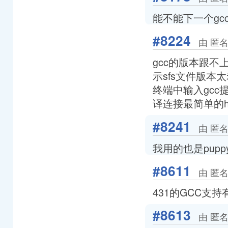
能不能下一个gc
#8224
由 匿名
gcc的版本跟不上
示sfs文件版
终端中输入gcc提
译连接最简单的he
#8241
由 匿名
我用的也是puppy4
#8611
由 匿名
431的GCC支
#8613
由 匿名