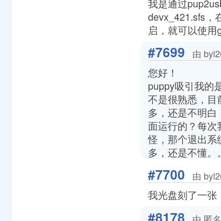
我是通过pup2
devx_421.s
启，就可以使用g
#7699
由 byl
您好！
puppy吸引我的
不是很熟悉，目前
多，还是不明白，
面运行的？每次
怪，那个退出系
多，还是不懂。
#7700
由 byl
我光盘刻了一张，
#8178
由 匿名