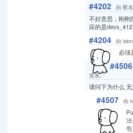
#4202
由 匿名
不好意思，刚刚找
应的是devx_41
#4204
由 lab
必须是
#4506
发表。
请问下为什么 无法
#4507
由 l
P
法
包