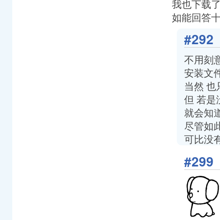
我也下载了p
如能回答十
#292
不用刻
安装文
当然 
但 若
就会知
尽管如
可比没
#299