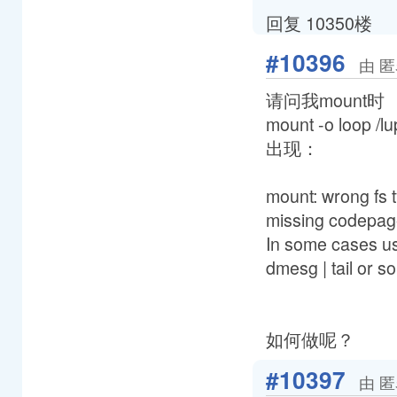
回复 10350楼
#10396
由 匿
请问我mount时
mount -o loop /l
出现：
mount: wrong fs 
missing codepage
In some cases usef
dmesg | tail or so
如何做呢？
#10397
由 匿