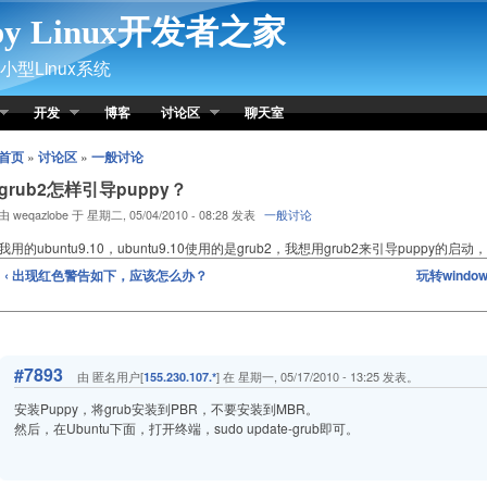
py Linux开发者之家
型Linux系统
开发
博客
讨论区
聊天室
首页
»
讨论区
»
一般讨论
grub2怎样引导puppy？
由 weqazlobe 于 星期二, 05/04/2010 - 08:28 发表
一般讨论
我用的ubuntu9.10，ubuntu9.10使用的是grub2，我想用grub2来引导pup
‹ 出现红色警告如下，应该怎么办？
玩转windo
#7893
由 匿名用户[
] 在 星期一, 05/17/2010 - 13:25 发表。
155.230.107.*
安装Puppy，将grub安装到PBR，不要安装到MBR。
然后，在Ubuntu下面，打开终端，sudo update-grub即可。