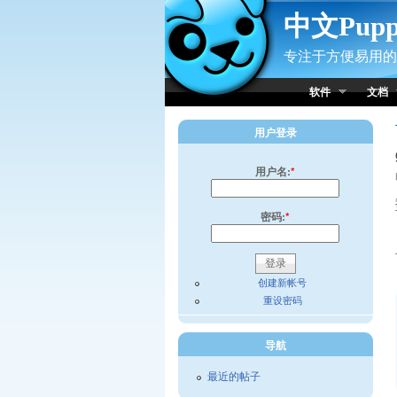
Skip to Content
中文Pup
专注于方便易用的小
软件
文档
用户登录
用户名:
*
密码:
*
创建新帐号
重设密码
导航
最近的帖子