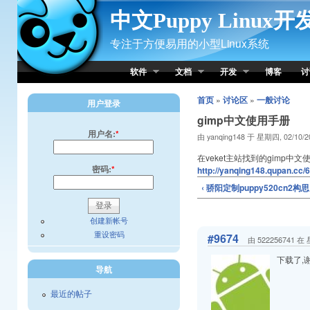
Skip to Content
中文Puppy Linux
专注于方便易用的小型Linux系统
软件
文档
开发
博客
讨
首页
»
讨论区
»
一般讨论
用户登录
gimp中文使用手册
用户名:
*
由 yanqing148 于 星期四, 02/10/2
在veket主站找到的gimp
密码:
*
http://yanqing148.qupan.cc/
‹ 骄阳定制puppy520cn2
创建新帐号
重设密码
#9674
由 522256741 在 
下载了,
导航
最近的帖子