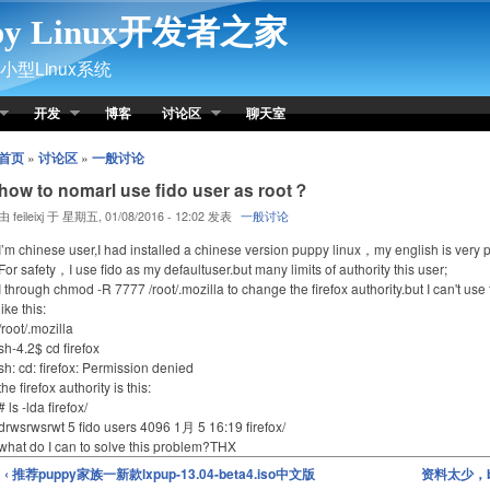
py Linux开发者之家
型Linux系统
开发
博客
讨论区
聊天室
首页
»
讨论区
»
一般讨论
how to nomarl use fido user as root？
由 feileixj 于 星期五, 01/08/2016 - 12:02 发表
一般讨论
I’m chinese user,I had installed a chinese version puppy linux，my english is very 
For safety，I use fido as my defaultuser.but many limits of authority this user;
I through chmod -R 7777 /root/.mozilla to change the firefox authority.but I can't use f
like this:
/root/.mozilla
sh-4.2$ cd firefox
sh: cd: firefox: Permission denied
the firefox authority is this:
# ls -lda firefox/
drwsrwsrwt 5 fido users 4096 1月 5 16:19 firefox/
what do I can to solve this problem?THX
‹ 推荐puppy家族一新款lxpup-13.04-beta4.iso中文版
资料太少，b