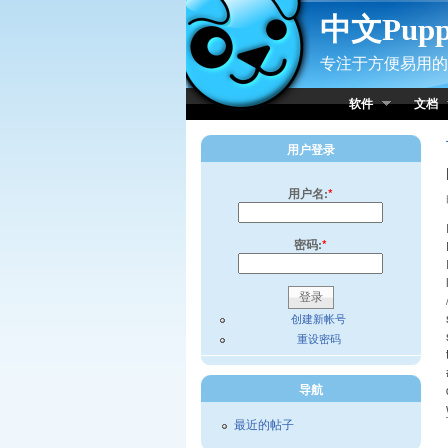
Skip to Content
中文Pup
专注于方便易用的小
软件
文档
用户登录
用户名:
*
密码:
*
创建新帐号
重设密码
导航
最近的帖子