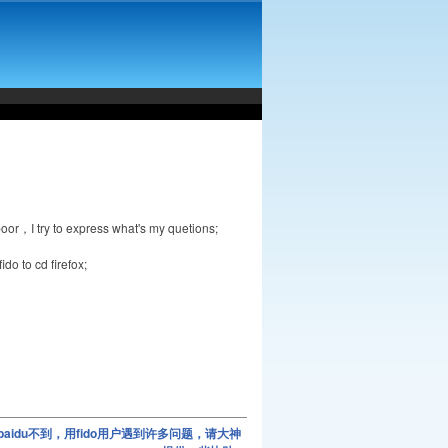
poor，I try to express what's my quetions;
ido to cd firefox;
aidu不到，用fido用户遇到许多问题，请大神