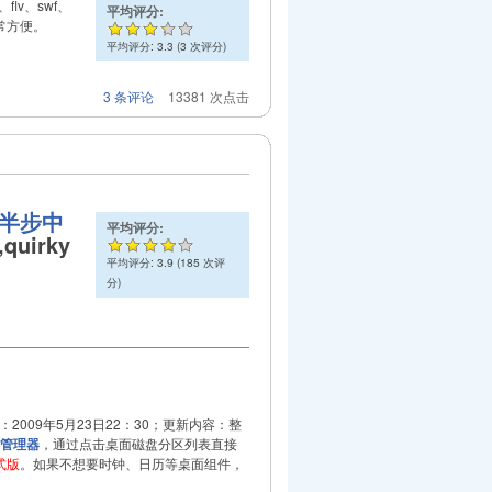
lv、swf、
平均评分:
常方便。
平均评分:
3.3
(
3
次评分)
3 条评论
13381 次点击
半步中
平均评分:
uirky
平均评分:
3.9
(
185
次评
分)
2009年5月23日22：30；更新内容：整
件管理器
，通过点击桌面磁盘分区列表直接
正式版
。如果不想要时钟、日历等桌面组件，