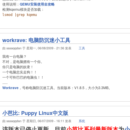
使用说明：
QEMU安装使用全攻略
检测kqemu模块是否加载：
lsmod |grep kqemu
workrave: 电脑防沉迷小工具
由 sasaqqdan 于 星期一, 06/08/2009 - 21:36 发表
工具
我有一台电脑？
不对，是电脑拥有一个你。
你只是电脑的奴隶！
一个电脑忠实走狗！！
一个可怜巴巴的电脑虫！！
......
Workrave
，号称电脑防沉迷工具。当前版本：V1.8.5，大小为3.3MB。
小芭比: Puppy Linux中文版
由 sasaqqdan 于 星期日, 06/07/2009 - 16:11 发表
系统
该版本已停止更新，目前
小芭比系列最新版本
为
小