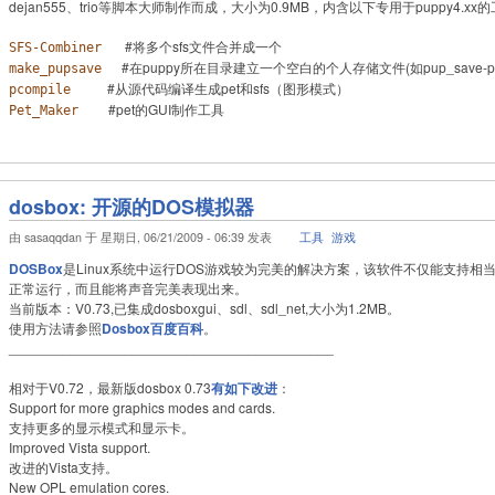
dejan555、trio等脚本大师制作而成，大小为0.9MB，内含以下专用于puppy4.xx
#将多个sfs文件合并成一个
SFS-Combiner
#在puppy所在目录建立一个空白的个人存储文件(如pup_save-p421
make_pupsave
#从源代码编译生成pet和sfs（图形模式）
pcompile
#pet的GUI制作工具
Pet_Maker
dosbox: 开源的DOS模拟器
由 sasaqqdan 于 星期日, 06/21/2009 - 06:39 发表
工具
游戏
DOSBox
是Linux系统中运行DOS游戏较为完美的解决方案，该软件不仅能支持相
正常运行，而且能将声音完美表现出来。
当前版本：V0.73,已集成dosboxgui、sdl、sdl_net,大小为1.2MB。
使用方法请参照
Dosbox百度百科
。
__________________________________________
相对于V0.72，最新版dosbox 0.73
有如下改进
：
Support for more graphics modes and cards.
支持更多的显示模式和显示卡。
Improved Vista support.
改进的Vista支持。
New OPL emulation cores.