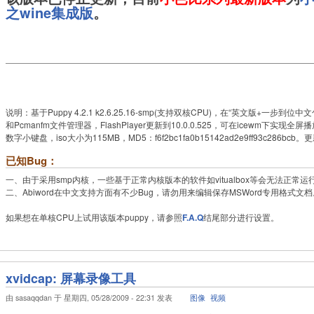
之wine集成版
。
说明：基于Puppy 4.2.1 k2.6.25.16-smp(支持双核CPU)，在“英文版+一
和Pcmanfm文件管理器，FlashPlayer更新到10.0.0.525，可在icewm下实现全
数字小键盘，iso大小为115MB，MD5：f6f2bc1fa0b15142ad2e9ff93c286bcb。更新
已知Bug：
一、由于采用smp内核，一些基于正常内核版本的软件如vitualbox等会无法正常运
二、Abiword在中文支持方面有不少Bug，请勿用来编辑保存MSWord专用格式文档
如果想在单核CPU上试用该版本puppy，请参照
F.A.Q
结尾部分进行设置。
xvidcap: 屏幕录像工具
由 sasaqqdan 于 星期四, 05/28/2009 - 22:31 发表
图像
视频