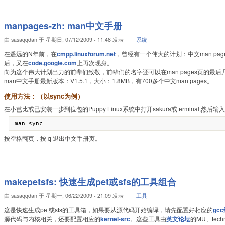
manpages-zh: man中文手册
由 sasaqqdan 于 星期日, 07/12/2009 - 11:48 发表
系统
在遥远的N年前，在
cmpp.linuxforum.net
，曾经有一个伟大的计划：中文man pag
后，又在
code.google.com
上再次现身。
向为这个伟大计划出力的前辈们致敬，前辈们的名字还可以在man pages页的最后
man中文手册最新版本：V1.5.1，大小：1.8MB，有700多个中文man pages。
使用方法：（以sync为例）
在小芭比或已安装一步到位包的Puppy Linux系统中打开sakura或terminal,然后输
按空格翻页，按 q 退出中文手册页。
makepetsfs: 快速生成pet或sfs的工具组合
由 sasaqqdan 于 星期一, 06/22/2009 - 21:09 发表
工具
这是快速生成pet或sfs的工具箱，如果要从源代码开始编译，请先配置好相应的
gc
源代码与内核相关，还要配置相应的
kernel-src
。这些工具由
英文论坛
的MU、techn