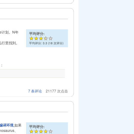
e计划。N年
平均评分:
几行里找到。
平均评分:
3.3
(
18
次评分)
入：
7 条评论
21177 次点击
c编译环境
,如果
平均评分:
osaurus、