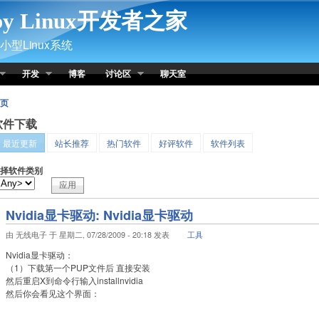
py Linux开发者之家
型Linux系统
开发
博客
讨论区
聊天室
页
软件下载
最近更新
站长推荐
热门软件
好评软件
软件列表
择软件类别
Nvidia显卡驱动: Nvidia显卡驱动
由 无线电子 于 星期二, 07/28/2009 - 20:18 发表
工具
Nvidia显卡驱动：
（1）下载第一个PUP文件后 直接安装
然后重启X到命令行输入installnvidia
然后你会看见这个界面：