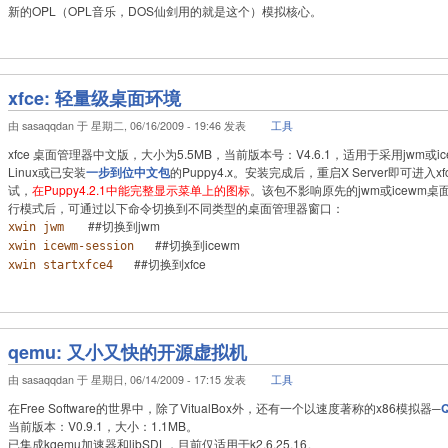
新的OPL（OPL音乐，DOS仙剑用的就是这个）模拟核心。
xfce: 轻量级桌面环境
由 sasaqqdan 于 星期二, 06/16/2009 - 19:46 发表
工具
xfce 桌面管理器中文版，大小为5.5MB，当前版本号：V4.6.1，适用于采用jwm或i
Linux或已安装
一步到位中文包
的Puppy4.x。安装完成后，重启X Server即可进入x
试，
在Puppy4.2.1中能完整显示菜单上的图标
。该包不影响原先的jwm或icewm
行模式后，可通过以下命令切换到不同类型的桌面管理器窗口：
##切换到jwm
xwin jwm
##切换到icewm
xwin icewm-session
##切换到xfce
xwin startxfce4
qemu: 又小又快的开源虚拟机
由 sasaqqdan 于 星期日, 06/14/2009 - 17:15 发表
工具
在Free Software的世界中，除了VitualBox外，还有一个以速度著称的x86模拟器─
当前版本：V0.9.1，大小：1.1MB。
已集成kqemu加速器和libSDL，目前仅适用于k2.6.25.16。