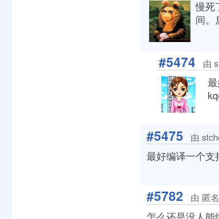
慢死
间。
#5474
由 s
最
k
#5475
由 stc
最好编译一个支
#5782
由 匿名
怎么还是没人能