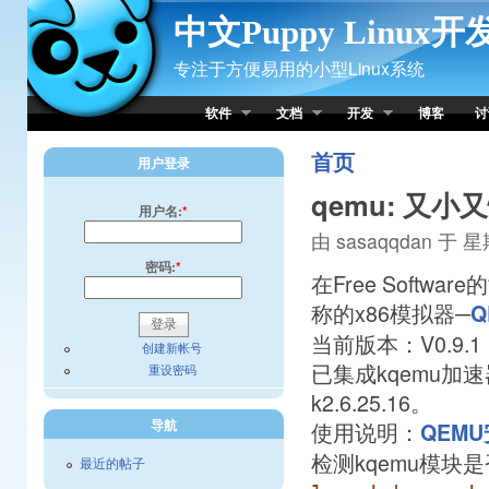
Skip to Content
中文Puppy Linux
专注于方便易用的小型Linux系统
软件
文档
开发
博客
讨
首页
用户登录
qemu: 又
用户名:
*
由 sasaqqdan 于 星期
密码:
*
在Free Softw
称的x86模拟器─
Q
当前版本：V0.9.1
创建新帐号
已集成kqemu加速
重设密码
k2.6.25.16。
导航
使用说明：
QEM
检测kqemu模块
最近的帖子