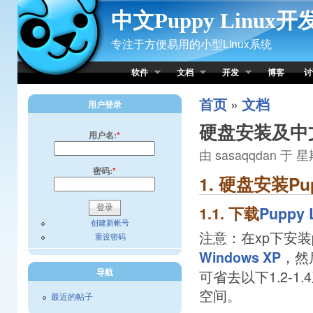
Skip to Content
中文Puppy Linux
专注于方便易用的小型Linux系统
软件
文档
开发
博客
讨
»
首页
文档
用户登录
硬盘安装及中文化
用户名:
*
由 sasaqqdan 于 星期
密码:
*
1. 硬盘安装Pup
1.1. 下载
Puppy 
创建新帐号
注意：在xp下安装
重设密码
，然
Windows XP
导航
可省去以下1.2-
空间。
最近的帖子