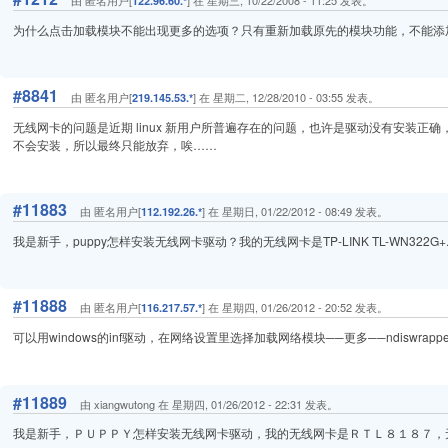
由 匿名用户[
] 在 星期三, 10/22/2008 - 11:25 发表。
122.96.60.*
为什么点击加载模块不能出现更多的选项？只有重新加载原先的模块功能，不能添
#8841
由 匿名用户[
] 在 星期二, 12/28/2010 - 03:55 发表。
219.145.53.*
无线网卡的问题是近期 linux 新用户所普遍存在的问题，也许是驱动没有安装正
不会安装，所以最终只能放弃，唉……
#11883
由 匿名用户[
] 在 星期日, 01/22/2012 - 08:49 发表。
112.192.26.*
我是新手，puppy怎样安装无线网卡驱动？我的无线网卡是TP-LINK TL-WN322G+
#11888
由 匿名用户[
] 在 星期四, 01/26/2012 - 20:52 发表。
116.217.57.*
可以用windows的inf驱动，在网络设置里选择加载网络模块──更多──ndiswrap
#11889
由 xiangwutong 在 星期四, 01/26/2012 - 22:31 发表。
我是新手，ＰＵＰＰＹ怎样安装无线网卡驱动，我的无线网卡是ＲＴＬ８１８７，