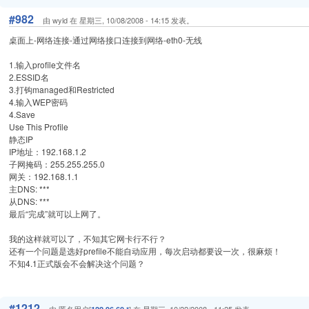
#982
由 wyld 在 星期三, 10/08/2008 - 14:15 发表。
桌面上-网络连接-通过网络接口连接到网络-eth0-无线
1.输入profile文件名
2.ESSID名
3.打钩managed和Restricted
4.输入WEP密码
4.Save
Use This Profile
静态IP
IP地址：192.168.1.2
子网掩码：255.255.255.0
网关：192.168.1.1
主DNS: ***
从DNS: ***
最后“完成”就可以上网了。
我的这样就可以了，不知其它网卡行不行？
还有一个问题是选好prefile不能自动应用，每次启动都要设一次，很麻烦！
不知4.1正式版会不会解决这个问题？
#1212