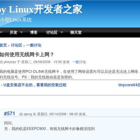
py Linux开发者之家
型Linux系统
开发
博客
讨论区
聊天室
首页
»
讨论区
»
一般讨论
如何使用无线网卡上网？
由 phezzaz 于 星期二, 09/09/2008 - 15:30 发表
一般讨论
我的电脑是使用PCI-DLINK无线网卡，在使用了网络设置向导以后还是无法连上网络
到无线信号。PS：我的无线路由器是加密的。
‹ U盘安装进不去的，看看我的安装过程
tinycor
#571
由 qwng 在 星期日, 09/14/2008 - 08:45 发表。
同问。
另，我的机是EEEPC900，有线无线网卡好像都没找到