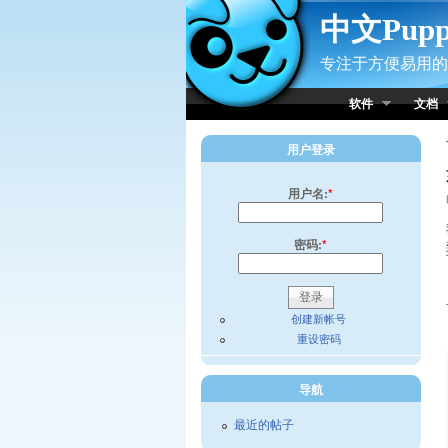
Skip to Content
中文Pup
专注于方便易用的小
软件
文档
用户登录
用户名:
*
密码:
*
创建新帐号
重设密码
导航
最近的帖子