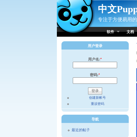
Skip to Content
中文Pup
专注于方便易用的小
软件
文档
用户登录
用户名:
*
密码:
*
创建新帐号
重设密码
导航
最近的帖子