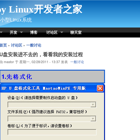
py Linux开发者之家
型Linux系统
开发
博客
讨论区
聊天室
首页
»
讨论区
»
一般讨论
U盘安装进不去的，看看我的安装过程
由 mastor 于 星期一, 02/28/2011 - 13:37 发表
一般讨论