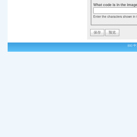
What code is in the imag
Enter the characters shown in 
(cc)
中文