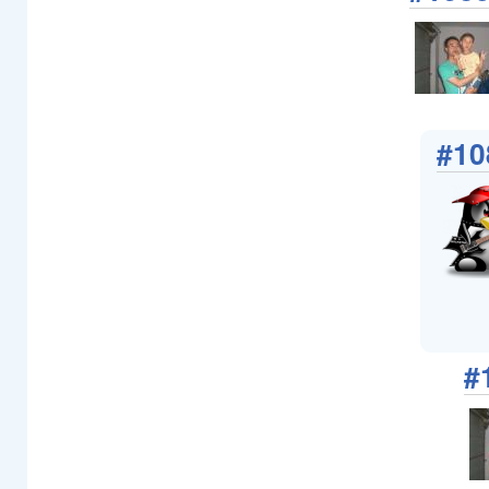
#10
#