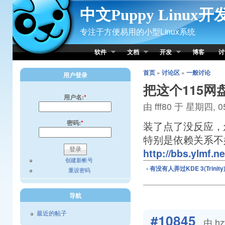
Skip to Content
中文Puppy Linux
专注于方便易用的小型Linux系统
软件
文档
开发
博客
讨
首页
»
讨论区
»
一般讨论
用户登录
把这个115网
用户名:
*
由 fff80 于 星期四, 05
密码:
*
装了点了没反应，
特别是依赖关系不
http://bbs.ylmf.
创建新帐号
‹ 有没有人弄过KDE 3(Trinit
重设密码
导航
最近的帖子
#10845
由 hz