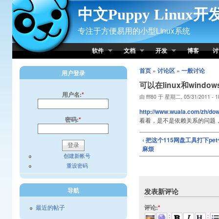
Skip to Content
中文Puppy Linux
专注于方便易用的小型Linux系统
软件
文档
开发
博客
讨
首页
»
讨论区
»
一般讨论
用户登录
可以在linux和win
用户名:
*
由 fff80 于 星期二, 05/31/2011 - 
http://www.wuala.com/zh/dow
密码:
*
看看，是不是依赖关系的问题，
‹ 把这个115网盘工具打下p
麻烦
创建新帐号
重设密码
导航
发表新评论
最近的帖子
评论:
*