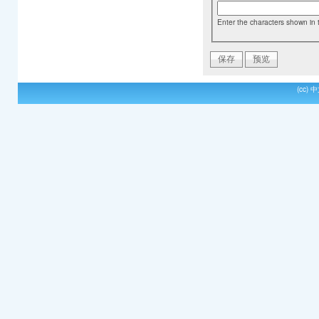
Enter the characters shown in 
(cc)
中文