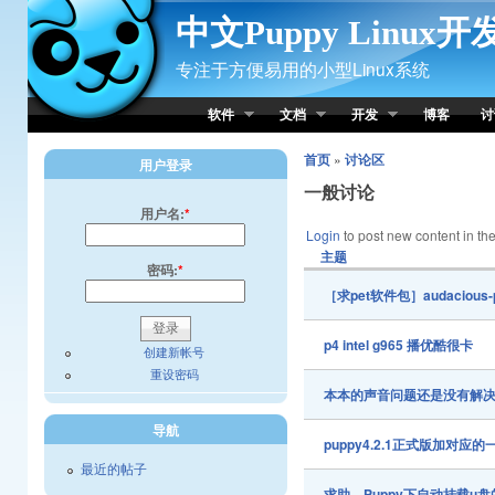
Skip to Content
中文Puppy Linux
专注于方便易用的小型Linux系统
软件
文档
开发
博客
讨
首页
»
讨论区
用户登录
一般讨论
用户名:
*
Login
to post new content in the
主题
密码:
*
［求pet软件包］audacious-pl
p4 intel g965 播优酷很卡
创建新帐号
重设密码
本本的声音问题还是没有解
导航
puppy4.2.1正式版加对
最近的帖子
求助，Puppy下自动挂载u