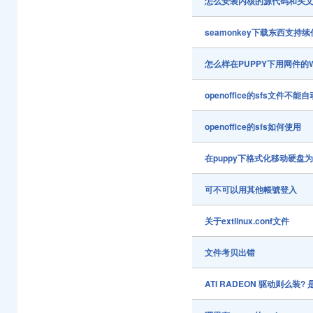
怎么安装内核的源代码和头
seamonkey下载东西支持
怎么样在PUPPY下用网件的W
openoffice的sfs文件不能
openoffice的sfs如何使用
在puppy下格式化移动硬盘为
可不可以用其他帳號登入
关于extlinux.conf文件
文件考贝出错
ATI RADEON 驱动则么装? 是 r