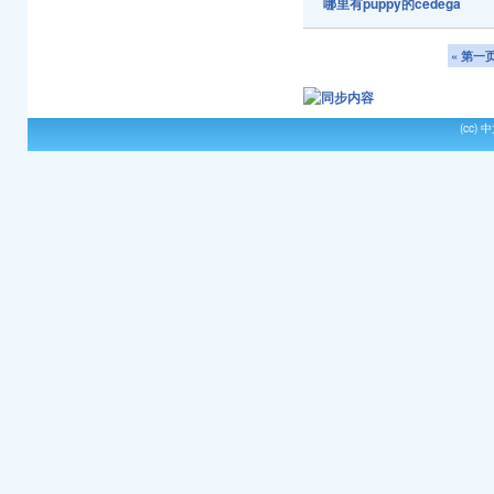
哪里有puppy的cedega
« 第一
(cc)
中文