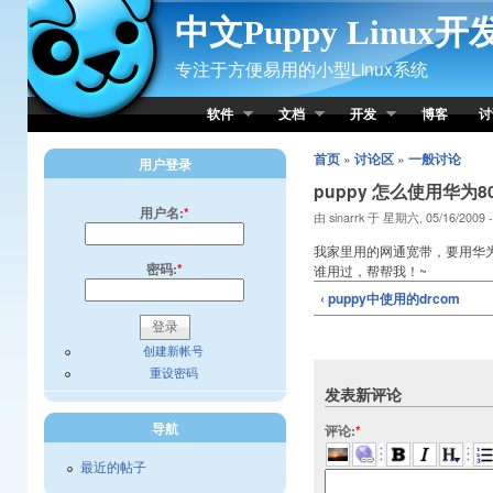
Skip to Content
中文Puppy Linux
专注于方便易用的小型Linux系统
软件
文档
开发
博客
讨
首页
»
讨论区
»
一般讨论
用户登录
puppy 怎么使用华为8
用户名:
*
由 sinarrk 于 星期六, 05/16/2009 
我家里用的网通宽带，要用华为8
密码:
*
谁用过，帮帮我！~
‹ puppy中使用的drcom
创建新帐号
重设密码
发表新评论
导航
评论:
*
最近的帖子