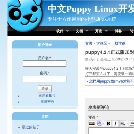
Skip to Content
中文Puppy Linux
专注于方便易用的小型Linux系统
软件
文档
开发
博客
讨
首页
»
讨论区
»
一般讨论
用户登录
puppy4.2.1正式
用户名:
*
由 glyn 于 星期五, 05/29/2009 - 
昨天安装的puppy4.2.1
密码:
*
打开都变方块了，再安装一遍对应
‹ 怎样用puppy放rmvb才能
创建新帐号
重设密码
发表新评论
导航
评论:
*
最近的帖子