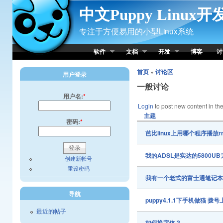
Skip to Content
中文Puppy Linux
专注于方便易用的小型Linux系统
软件
文档
开发
博客
讨
首页
»
讨论区
用户登录
一般讨论
用户名:
*
Login
to post new content in the
主题
密码:
*
芭比linux上用哪个程序播放r
我的ADSL是实达的5800
创建新帐号
重设密码
我有一个老式的富士通笔记本64m
导航
puppy4.1.1下手机做猫 拨
最近的帖子
如何换字体？