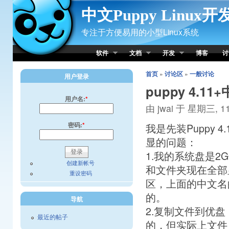
Skip to Content
中文Puppy Linux
专注于方便易用的小型Linux系统
软件
文档
开发
博客
讨
首页
»
讨论区
»
一般讨论
用户登录
puppy 4.11
用户名:
*
由 jwai 于 星期三, 11
密码:
*
我是先装Puppy 
显的问题：
1.我的系统盘是2G
创建新帐号
和文件夹现在全部显
重设密码
区，上面的中文名
的。
导航
2.复制文件到优
最近的帖子
的，但实际上文件