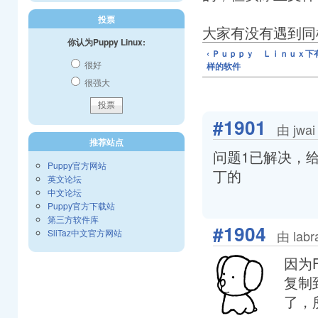
投票
大家有没有遇到同
你认为Puppy Linux:
‹ Ｐｕｐｐｙ Ｌｉｎｕｘ
很好
样的软件
很强大
#1901
由 jwa
推荐站点
问题1已解决，给I
Puppy官方网站
丁的
英文论坛
中文论坛
Puppy官方下载站
第三方软件库
#1904
SliTaz中文官方网站
由 lab
因为F
复制
了，