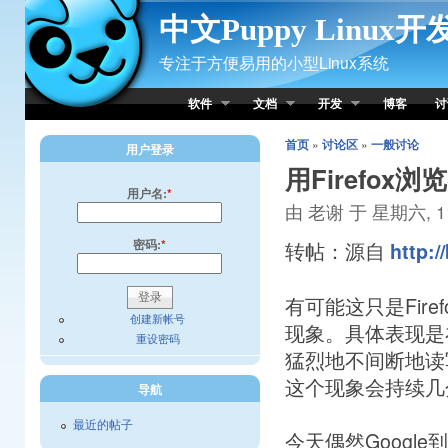
Skip to Content
中文Puppy Linux
专注于方便易用的小型Linux系统
软件
文档
开发
博客
讨
首页
»
讨论区
»
一般讨论
用户登录
用Firefo
用户名:
*
由 老谢 于 星期六, 11/
密码:
*
转帖：源自
http:/
有可能这只是Fire
创建新帐号
现象。具体表现是在L
重设密码
猛烈地不间断地读写
这个现象会持续几
导航
最近的帖子
今天偶然Google