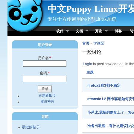
Skip to Content
中文Puppy Linux
专注于方便易用的小型Linux系统
软件
文档
开发
博客
讨
首页
»
讨论区
用户登录
一般讨论
用户名:
*
Login
to post new content in the
主题
密码:
*
firefox2和3都不稳定
创建新帐号
attansic L2 网卡驱动如何安
重设密码
小芭比,我装到硬盘上了，怎
导航
准备出教程，有什么建议快
最近的帖子