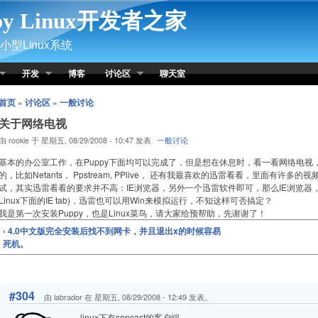
py Linux开发者之家
型Linux系统
开发
博客
讨论区
聊天室
首页
»
讨论区
»
一般讨论
关于网络电视
由 rookie 于 星期五, 08/29/2008 - 10:47 发表
一般讨论
基本的办公室工作，在Puppy下面均可以完成了，但是想在休息时，看一看网络电视
的，比如Netants， Ppstream, PPlive， 还有我最喜欢的迅雷看看，里面有
试，其实迅雷看看的要求并不高：IE浏览器，另外一个迅雷软件即可，那么IE浏览器，我们可
Linux下面的IE tab)，迅雷也可以用Win来模拟运行，不知这样可否搞定？
我是第一次安装Puppy，也是Linux菜鸟，请大家给预帮助，先谢谢了！
‹ 4.0中文版完全安装后找不到网卡，并且退出x的时候容易
死机。
#304
由 labrador 在 星期五, 08/29/2008 - 12:49 发表。
linux下有sopcast的客户端。