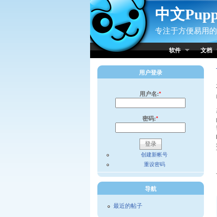
Skip to Content
中文Pup
专注于方便易用的小
软件
文档
用户登录
用户名:
*
密码:
*
创建新帐号
重设密码
导航
最近的帖子