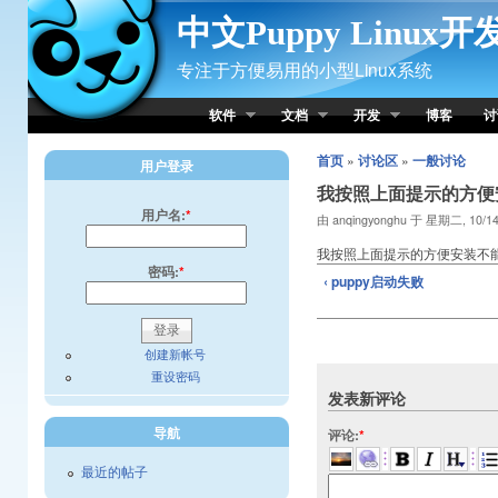
Skip to Content
中文Puppy Linux
专注于方便易用的小型Linux系统
软件
文档
开发
博客
讨
首页
»
讨论区
»
一般讨论
用户登录
我按照上面提示的方便
用户名:
*
由 anqingyonghu 于 星期二, 10/14
我按照上面提示的方便安装不能启动，
密码:
*
‹ puppy启动失败
创建新帐号
重设密码
发表新评论
导航
评论:
*
最近的帖子