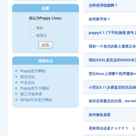
怎样使用锐捷啊？
投票
你认为Puppy Linux:
如何换字体？
很好
puppy4.1.1下手机做猫 拨
很强大
我有一个老式的富士通笔记本64m
我的ADSL是实达的5800
推荐站点
Puppy官方网站
芭比linux上用哪个程序播放r
英文论坛
中文论坛
小芭比4.11从硬盘启动无法保存
Puppy官方下载站
第三方软件库
SliTaz中文官方网站
保存后再重启后出现：kernel panic-
如何修改桌面
用来用去还是ＰＵＰＰＹ 