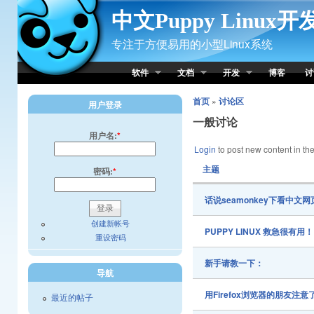
Skip to Content
中文Puppy Linux
专注于方便易用的小型Linux系统
软件
文档
开发
博客
讨
首页
»
讨论区
用户登录
一般讨论
用户名:
*
Login
to post new content in the
主题
密码:
*
话说seamonkey下看中文
创建新帐号
PUPPY LINUX 救急很有用
重设密码
新手请教一下：
导航
用Firefox浏览器的朋友注
最近的帖子