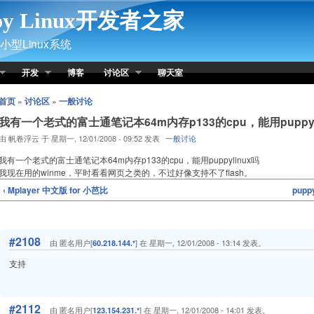
py Linux开发者之家
型Linux系统
开发
博客
讨论区
聊天室
首页
»
讨论区
»
一般讨论
我有一个老式的富士通笔记本64m内存p133的cpu，能用puppyl
由 帆卷浮云 于 星期一, 12/01/2008 - 09:52 发表
一般讨论
我有一个老式的富士通笔记本64m内存p133的cpu，能用puppylinux吗
我现在用的winme，平时看看网页之类的，不过好像支持不了flash。
‹ Mplayer 中文版 for 小芭比
pup
#2108
由 匿名用户[
] 在 星期一, 12/01/2008 - 13:14 发表。
60.218.144.*
支持
#2112
由 匿名用户[
] 在 星期一, 12/01/2008 - 14:01 发表。
123.154.231.*