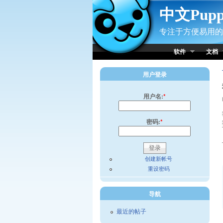
Skip to Content
中文Pup
专注于方便易用的小
软件
文档
用户登录
用户名:
*
密码:
*
创建新帐号
重设密码
导航
最近的帖子