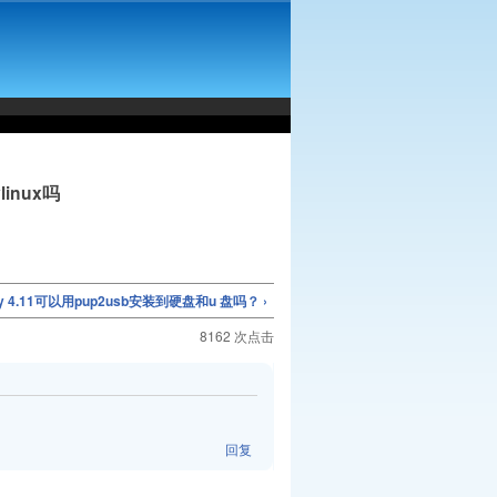
inux吗
py 4.11可以用pup2usb安装到硬盘和u 盘吗？ ›
8162 次点击
回复