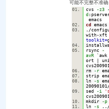
可能不完整不准确
cvs
-z3
d
:pserve
emacs
cd
emac
./config
with-xft
toolkit=
installw
rsync
-
avR
`aw
ort | un
cvs2009
rm
-r
ema
strip em
ln
-s
ema
2009010
sed
-i
'
cvs20090
mkdir
-p
ln
-s
../