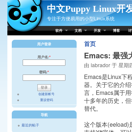
Skip to Content
中文Puppy Linux
专注于方便易用的小型Linux系统
软件
文档
开发
博客
讨
首页
用户登录
Emacs: 
用户名:
*
由 labrador 于 星期四,
密码:
*
Emacs是Lin
器。关于它的介绍
言，Emacs属
创建新帐号
十多年的历史，但
重设密码
替代。
导航
这个版本(eeload
最近的帖子