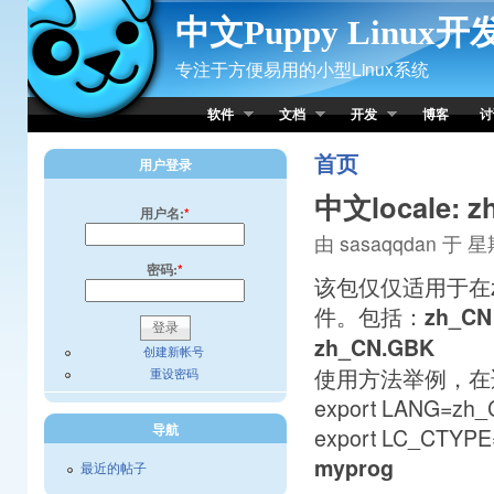
Skip to Content
中文Puppy Linux
专注于方便易用的小型Linux系统
软件
文档
开发
博客
讨
首页
用户登录
中文locale: 
用户名:
*
由 sasaqqdan 于 星期
密码:
*
该包仅仅适用于在z
件。包括：
zh_CN
zh_CN.GBK
创建新帐号
使用方法举例，在
重设密码
export LANG=zh
导航
export LC_CTYP
myprog
最近的帖子