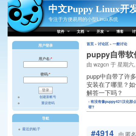
Skip to Content
中文Puppy Linux
专注于方便易用的小型Linux系统
软件
文档
开发
博客
讨
首页
»
讨论区
»
一般讨论
用户登录
puppy自带
用户名:
*
由 wzgcn 于 星期六, 0
密码:
*
pupp中自带了
安装在了哪里？如
解答一下吗？
创建新帐号
‹ 有没有像puppy421汉化
重设密码
呀?
导航
最近的帖子
#4914
由 匿名