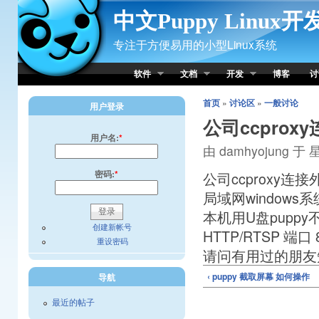
Skip to Content
中文Puppy Linux
专注于方便易用的小型Linux系统
软件
文档
开发
博客
讨
首页
»
讨论区
»
一般讨论
用户登录
公司ccprox
用户名:
*
由 damhyojung 于 星
密码:
*
公司ccproxy连接
局域网windows
本机用U盘puppy
创建新帐号
HTTP/RTSP 端口 
重设密码
请问有用过的朋友
‹ puppy 截取屏幕 如何操作
导航
最近的帖子