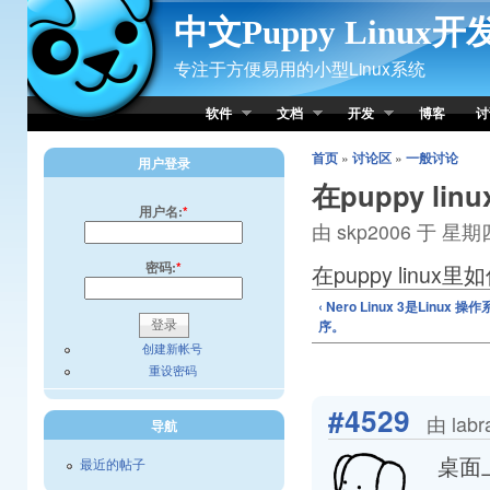
Skip to Content
中文Puppy Linux
专注于方便易用的小型Linux系统
软件
文档
开发
博客
讨
首页
»
讨论区
»
一般讨论
用户登录
在puppy l
用户名:
*
由 skp2006 于 星期四,
密码:
*
在puppy linu
‹ Nero Linux 3是Linu
序。
创建新帐号
重设密码
#4529
由 lab
导航
桌面
最近的帖子