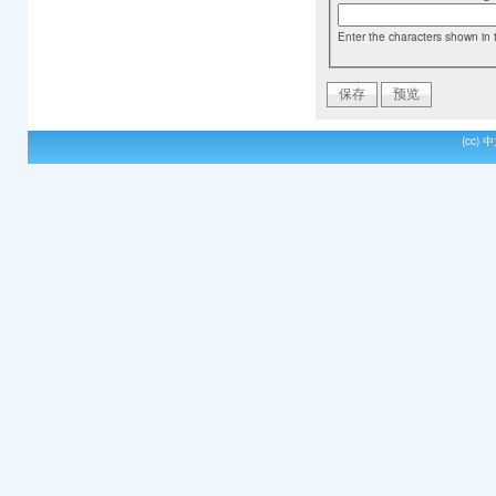
Enter the characters shown in 
(cc)
中文