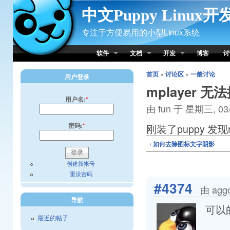
Skip to Content
中文Puppy Linux
专注于方便易用的小型Linux系统
软件
文档
开发
博客
讨
首页
»
讨论区
»
一般讨论
用户登录
mplayer 
用户名:
*
由 fun 于 星期三, 03/
密码:
*
刚装了puppy 发现
‹ 如何去除图标文字阴影
创建新帐号
重设密码
#4374
由 agg
导航
可以
最近的帖子