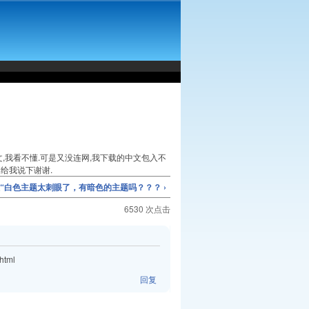
,我看不懂.可是又没连网,我下载的中文包入不
的给我说下谢谢.
版“白色主题太刺眼了，有暗色的主题吗？？？ ›
6530 次点击
html
回复