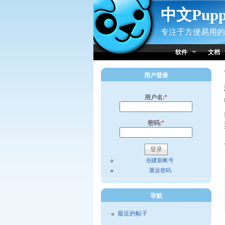
Skip to Content
中文Pup
专注于方便易用的小
软件
文档
用户登录
用户名:
*
密码:
*
创建新帐号
重设密码
导航
最近的帖子