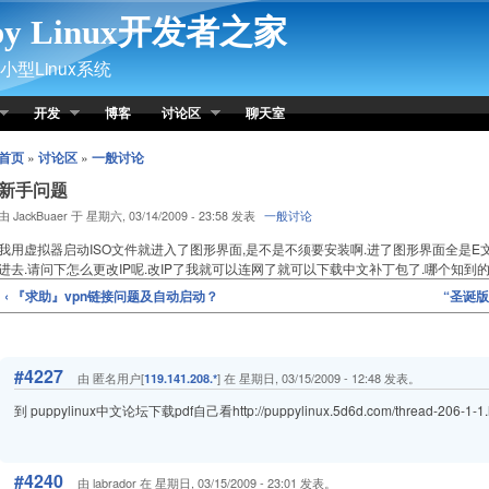
py Linux开发者之家
型Linux系统
开发
博客
讨论区
聊天室
首页
»
讨论区
»
一般讨论
新手问题
由 JackBuaer 于 星期六, 03/14/2009 - 23:58 发表
一般讨论
我用虚拟器启动ISO文件就进入了图形界面,是不是不须要安装啊.进了图形界面全是E文
进去.请问下怎么更改IP呢.改IP了我就可以连网了就可以下载中文补丁包了.哪个知到
‹ 『求助』vpn链接问题及自动启动？
“圣诞
#4227
由 匿名用户[
] 在 星期日, 03/15/2009 - 12:48 发表。
119.141.208.*
到 puppylinux中文论坛下载pdf自己看http://puppylinux.5d6d.com/thread-206-1-1.
#4240
由 labrador 在 星期日, 03/15/2009 - 23:01 发表。