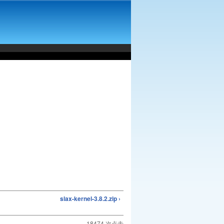
slax-kernel-3.8.2.zip ›
18474 次点击