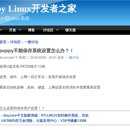
py Linux开发者之家
型Linux系统
开发
博客
讨论区
聊天室
首页
»
讨论区
»
一般讨论
puppy不能保存系统设置怎么办？！
由 sorrya0 于 星期二, 02/03/2009 - 22:31 发表
一般讨论
使用U盘安装 FAT32格式 1GB
使用、操作、上网一切正常后，发现不能保存设置
重新启动机器够，鼠标、键盘、上网设置全部消失并需要重新设置
怎么设置和保存用户设置！？
‹ tinycore中文版新突破：RT-LINUX实时操作系统，另加
UKSM内存冗余消除，火狐应用中心，V38号镜像138M