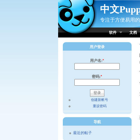
Skip to Content
中文Pup
专注于方便易用的小
软件
文档
用户登录
用户名:
*
密码:
*
创建新帐号
重设密码
导航
最近的帖子