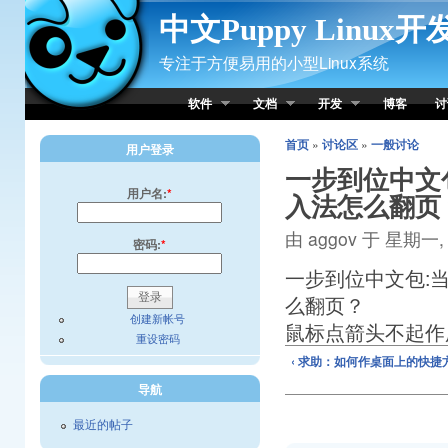
Skip to Content
中文Puppy Linux
专注于方便易用的小型Linux系统
软件
文档
开发
博客
讨
首页
»
讨论区
»
一般讨论
用户登录
一步到位中文包
用户名:
*
入法怎么翻页
由 aggov 于 星期一, 0
密码:
*
一步到位中文包:当
么翻页？
创建新帐号
鼠标点箭头不起作用
重设密码
‹ 求助：如何作桌面上的快捷
导航
最近的帖子