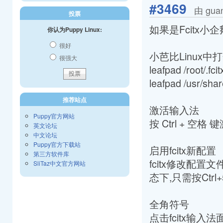
#3469
由 gua
投票
如果是Fcitx
你认为Puppy Linux:
很好
小芭比Linux
很强大
leafpad /root/.
leafpad /usr/sh
推荐站点
激活输入法
Puppy官方网站
按 Ctrl + 空
英文论坛
中文论坛
Puppy官方下载站
启用fcitx新配置
第三方软件库
fcitx修改配置
SliTaz中文官方网站
态下,只需按Ctr
全角符号
点击fcitx输