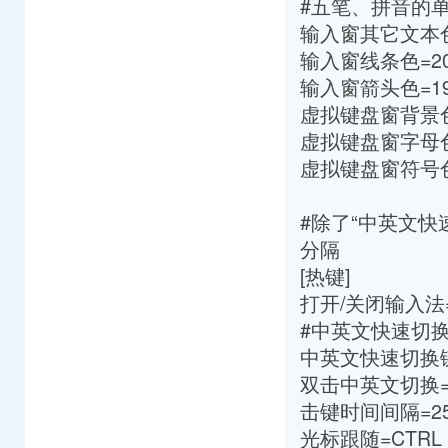
#五笔、拼音的
输入窗其它文本色=5
输入窗线条色=203 
输入窗箭头色=193 
虚拟键盘窗背景色=2
虚拟键盘窗字母色=
虚拟键盘窗符号色=
#除了“中英文
分隔
[热键]
打开/关闭输入法=C
#中英文快速切换键 
中英文快速切换键=
双击中英文切换=
击键时间间隔=25
光标跟随=CTRL