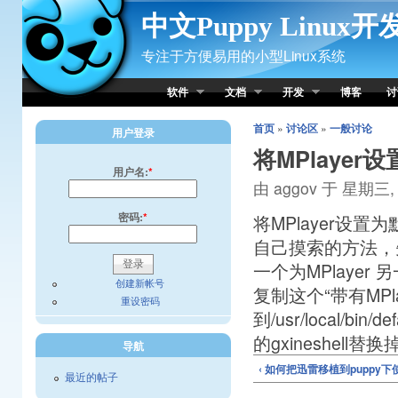
Skip to Content
中文Puppy Linux
专注于方便易用的小型Linux系统
软件
文档
开发
博客
讨
首页
»
讨论区
»
一般讨论
用户登录
将MPlaye
用户名:
*
由 aggov 于 星期三, 0
密码:
*
将MPlayer设置
自己摸索的方法，先在/
一个为MPlayer
创建新帐号
复制这个“带有MPl
重设密码
到/usr/local/b
的gxineshel
导航
‹ 如何把迅雷移植到puppy下
最近的帖子