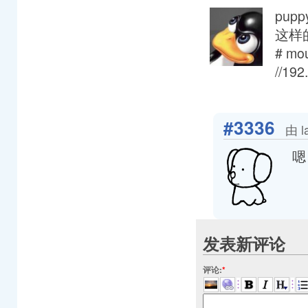
pup
这样
# mou
//192
#3336
由 l
嗯
发表新评论
评论:
*