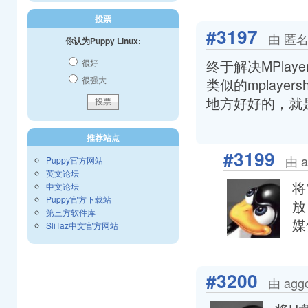
投票
#3197
由 匿名
你认为Puppy Linux:
终于解决MPla
很好
很强大
类似的mplaye
地方好好的，就
推荐站点
#3199
由 a
Puppy官方网站
英文论坛
将
中文论坛
Puppy官方下载站
放
第三方软件库
媒
SliTaz中文官方网站
#3200
由 agg