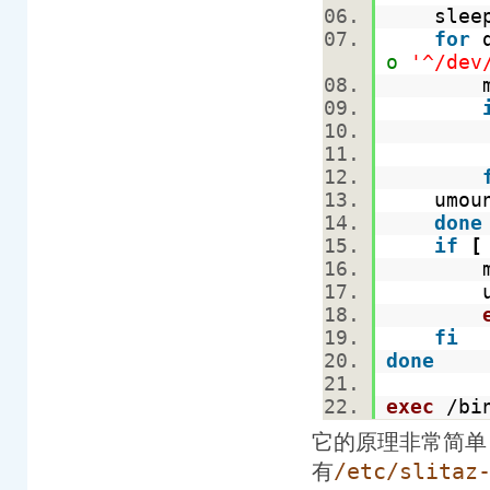
slee
for
o
'^/dev
mou
umou
done
if
[
mou
umou
fi
done
exec
/bin
它的原理非常简单
有
/etc/slitaz