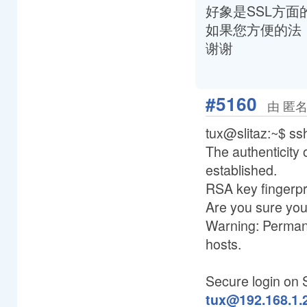
好象是SSL方
如果您方便的法，
谢谢
#5160
由 匿名
tux@slitaz:~$ ss
The authenticity 
established.
RSA key fingerpri
Are you sure you
Warning: Permane
hosts.
Secure login on
tux@192.168.1.