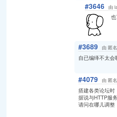
#3646
由 l
也
#3689
由 匿名
自已编绎不太会
#4079
由 匿名
搭建各类论坛时
据说与HTTP服
请问在哪儿调整，