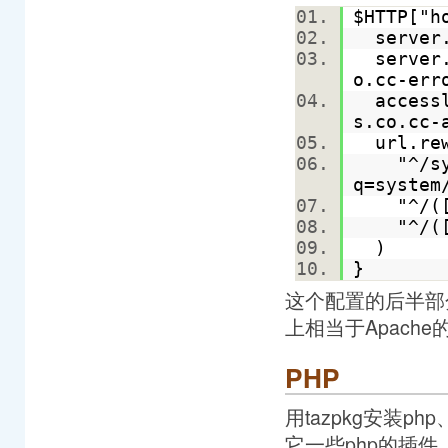
$HTTP["h
server.
server.e
o.cc-er
accesslo
s.co.cc
url.rew
"^/syst
q=syste
"^/([^.
"^/([^.
)
}
这个配置的后半部分url
上相当于Apache的Re
PHP
用tazpkg安装php
它一些php的插