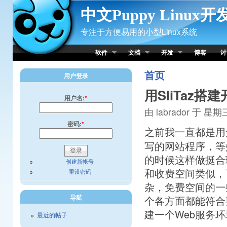
Skip to Content
中文Puppy Linux
专注于方便易用的小型Linux系统
软件
文档
开发
博客
讨
首页
用户登录
用SliTaz
用户名:
*
由 labrador 于 星期三,
密码:
*
之前我一直都是用
写的网站程序，等
的时候这样做挺合
创建新帐号
和收费空间类似，
重设密码
杂，免费空间的一
导航
个各方面都能符合
建一个Web服务
最近的帖子