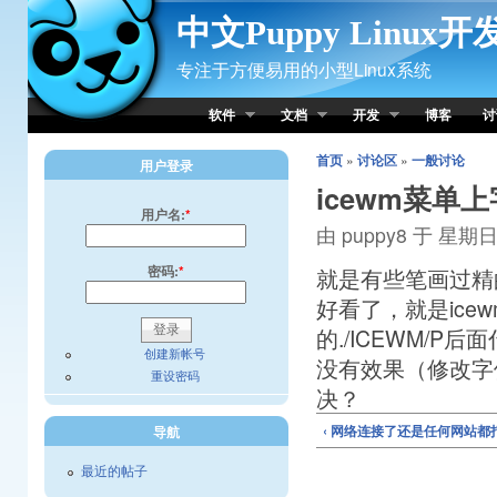
Skip to Content
中文Puppy Linux
专注于方便易用的小型Linux系统
软件
文档
开发
博客
讨
首页
»
讨论区
»
一般讨论
用户登录
icewm菜单
用户名:
*
由 puppy8 于 星期日, 
密码:
*
就是有些笔画过精
好看了，就是ic
的./ICEWM/
创建新帐号
没有效果（修改字
重设密码
决？
‹ 网络连接了还是任何网站都
导航
最近的帖子