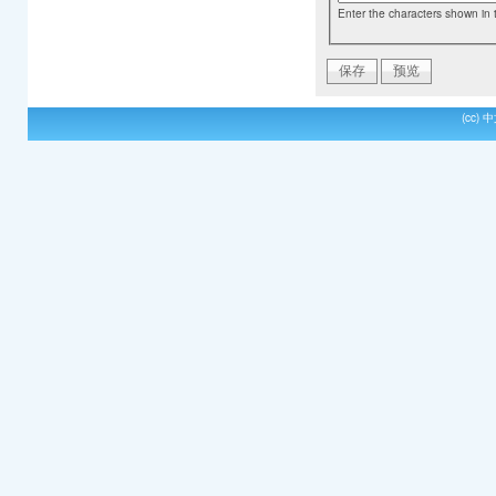
Enter the characters shown in 
(cc)
中文