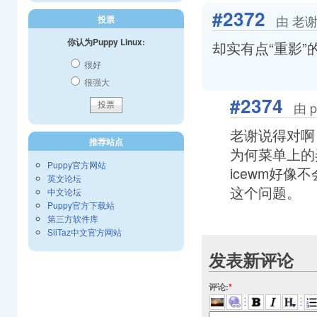
#2372
由 老谢 
投票
你认为Puppy Linux:
却实有点“重影”
很好
很强大
#2374
由 p
老谢说得对啊
推荐站点
为何菜单上的
Puppy官方网站
icewm好
英文论坛
这个问题。
中文论坛
Puppy官方下载站
第三方软件库
SliTaz中文官方网站
发表新评论
评论:
*