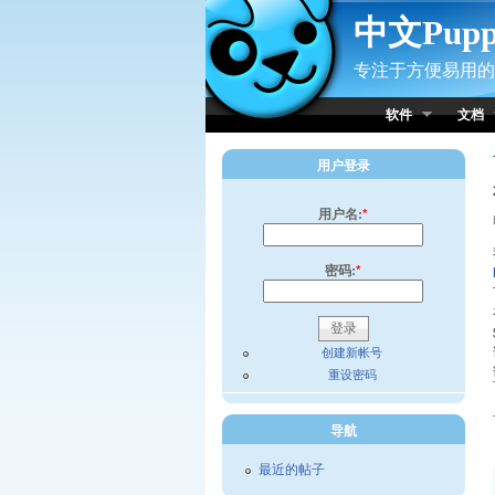
Skip to Content
中文Pup
专注于方便易用的小
软件
文档
用户登录
用户名:
*
密码:
*
创建新帐号
重设密码
导航
最近的帖子