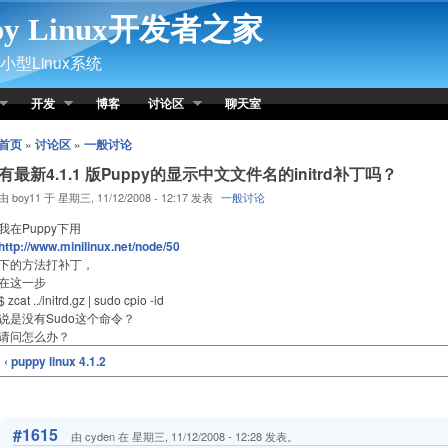
py Linux开发者之家
型Linux系统
开发
博客
讨论区
聊天室
首页
»
讨论区
»
一般讨论
有最新4.1.1 版Puppy的显示中文文件名的initrd补丁吗？
由 boy11 于 星期三, 11/12/2008 - 12:17 发表
一般讨论
我在Puppy下用
http://www.minilinux.net/node/50
下的方法打补丁，
在这一步
$ zcat ../initrd.gz | sudo cpio -id
说是没有Sudo这个命令？
请问怎么办？
‹ puppy linux 4.1.2
#1615
由 cyden 在 星期三, 11/12/2008 - 12:28 发表。