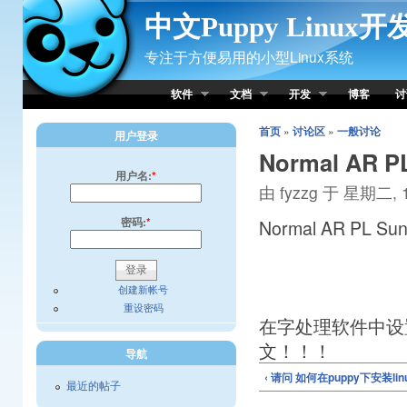
Skip to Content
中文Puppy Linux
专注于方便易用的小型Linux系统
软件
文档
开发
博客
讨
首页
»
讨论区
»
一般讨论
用户登录
Normal AR 
用户名:
*
由 fyzzg 于 星期二, 1
密码:
*
Normal AR PL S
创建新帐号
重设密码
在字处理软件中设置 N
文！！！
导航
‹ 请问 如何在puppy下安装l
最近的帖子