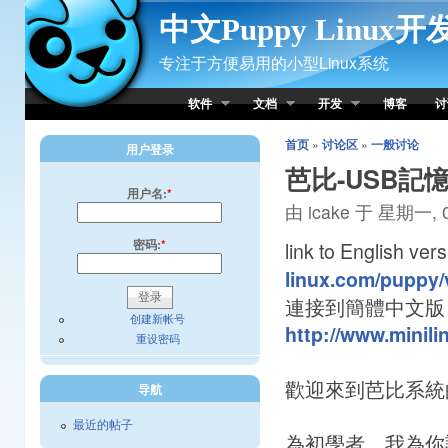
Skip to Content
中文Puppy Linux
专注于方便易用的小型Linux系统
软件
文档
开发
博客
讨
首页
»
讨论区
»
一般讨论
用户登录
芭比-USB記
用户名:
*
由 icake 于 星期一, 0
密码:
*
link to English
linux.com/puppy/
連接到簡體中文版
创建新帐号
http://www.minili
重设密码
歡迎來到芭比系統
导航
最近的帖子
為初學者，我為你