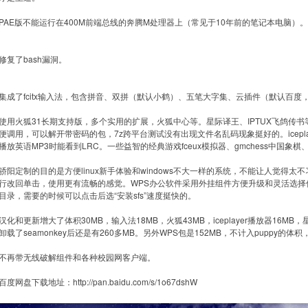
PAE版不能运行在400M前端总线的奔腾M处理器上（常见于10年前的笔记本电脑）
修复了bash漏洞。
集成了fcitx输入法，包含拼音、双拼（默认小鹤）、五笔大字集、云插件（默认百度，
使用火狐31长期支持版，多个实用的扩展，火狐中心等。星际译王、IPTUX飞鸽传书等
便调用，可以解开带密码的包，7z跨平台测试没有出现文件名乱码现象挺好的。icepl
播放英语MP3时能看到LRC。一些益智的经典游戏fceux模拟器、gmchess中国象棋、
骄阳定制的目的是方便linux新手体验和windows不大一样的系统，不能让人觉得
行改回单击，使用更有流畅的感觉。WPS办公软件采用外挂组件方便升级和灵活选择使用。
目录，需要的时候可以点击后选“安装sfs”速度挺快的。
汉化和更新增大了体积30MB，输入法18MB，火狐43MB，iceplayer播放器16M
卸载了seamonkey后还是有260多MB。另外WPS包是152MB，不计入puppy的体
不再带无线破解组件和各种校园网客户端。
百度网盘下载地址：http://pan.baidu.com/s/1o67dshW