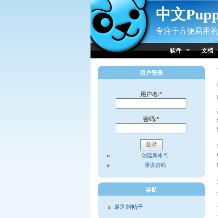
Skip to Content
中文Pup
专注于方便易用的小
软件
文档
用户登录
用户名:
*
密码:
*
创建新帐号
重设密码
导航
最近的帖子