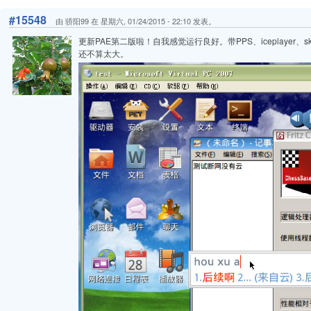
#15548
由 骄阳99 在 星期六, 01/24/2015 - 22:10 发表。
更新PAE第二版啦！自我感觉运行良好。带PPS、iceplayer、sky
还不算太大。