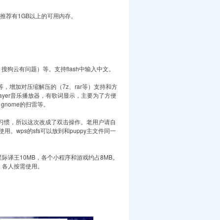
。推荐有1GB以上的可用内存。
搜狗云有问题）等。支持flash中输入中文。
，增加对压缩解压的（7z、rar等）支持和方
ayer音乐播放器，有歌词显示，主要为了方便
gnome的扫雷等。
太不习惯，所以这次改成了双击操作。老用户请自
wps的sfs可以放到和puppy主文件同一
B，星际译王10MB，各个小程序和游戏约占8MB。
积，各人按需使用。