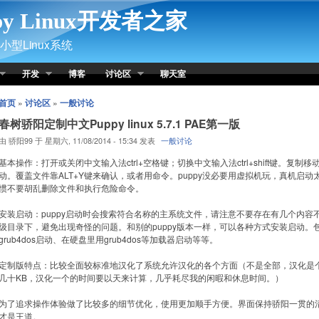
py Linux开发者之家
型Linux系统
开发
博客
讨论区
聊天室
首页
»
讨论区
»
一般讨论
春树骄阳定制中文Puppy linux 5.7.1 PAE第一版
由 骄阳99 于 星期六, 11/08/2014 - 15:34 发表
一般讨论
基本操作：打开或关闭中文输入法ctrl+空格键；切换中文输入法ctrl+shift键。复
动。覆盖文件靠ALT+Y键来确认，或者用命令。puppy没必要用虚拟机玩，真机启
惯不要胡乱删除文件和执行危险命令。
安装启动：puppy启动时会搜索符合名称的主系统文件，请注意不要存在有几个内
级目录下，避免出现奇怪的问题。和别的puppy版本一样，可以各种方式安装启动。
grub4dos启动、在硬盘里用grub4dos等加载器启动等等。
定制版特点：比较全面较标准地汉化了系统允许汉化的各个方面（不是全部，汉化是个
几十KB，汉化一个的时间要以天来计算，几乎耗尽我的闲暇和休息时间。）
为了追求操作体验做了比较多的细节优化，使用更加顺手方便。界面保持骄阳一贯的
才是王道。