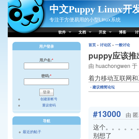
Skip to Content
中文Puppy Linux
专注于方便易用的小型Linux系统
软件
文档
开发
博客
讨
首页
»
讨论区
»
一般讨论
用户登录
puppy应该
用户名:
*
由 huachongwen 于 
密码:
*
着力移动互联网和
‹ 建议精简论坛
创建新帐号
重设密码
#13000
由 匿
导航
这个。。。。。
最近的帖子
别想了