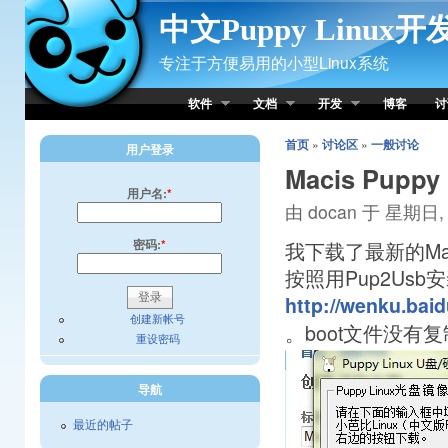
Skip to Content
中文Puppy Linux
专注于方便易用的小型Linux系统
软件
文档
开发
博客
讨
首页
»
讨论区
»
一般讨论
用户登录
Macis Pup
用户名:
*
由 docan 于 星期日, 0
密码:
*
我下载了最新的Maci
按照用Pup2Usb安
http://wenku.bai
创建新帐号
。boot文件没有
重设密码
导航
最近的帖子