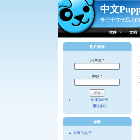
Skip to Content
中文Pup
专注于方便易用的小
软件
文档
用户登录
用户名:
*
密码:
*
创建新帐号
重设密码
导航
最近的帖子