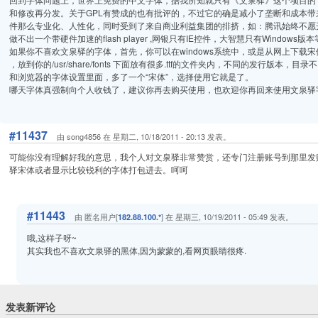
和修改再分发。关于GPL有赞成的也有批评的，不过它的确是减小了垄断和成本
件那么专业化、人性化，同时受到了来自商业利益集团的排挤，如：腾讯始终不愿开发一个像样
做不出一个带硬件加速的flash player ,网银只有IE控件，大智慧只有Windows版
如果你不喜欢文泉驿的字体，首先，你可以在windows系统中，或是从网上下载宋体，
，放到你的/usr/share/fonts 下面放有很多.ttf的文件夹内，不同的发行版
和浏览器的字体设置里面，多了一个“宋体”，选择使用它就是了。
哪天字体真强制向个人收钱了，建议你再去购买使用，也欢迎你再回来使用文泉驿
#11437
由 song4856 在 星期二, 10/18/2011 - 20:13 发表。
可能你没有理解好我的意思，我个人对文泉驿非常赞赏，还专门注册账号到那里发
驿宋体或者显示比较锐利的字体打包进去。呵呵
#11443
由 匿名用户[
] 在 星期三, 10/19/2011 - 05:49 发表。
182.88.100.*
哦,这样子呀~
其实我也不喜欢文泉驿的黑体,因为蒙蒙的,看网页眼睛很疼.
发表新评论