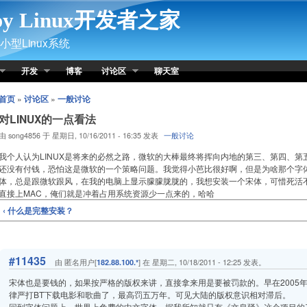
py Linux开发者之家
型Linux系统
开发
博客
讨论区
聊天室
首页
»
讨论区
»
一般讨论
对LINUX的一点看法
由 song4856 于 星期日, 10/16/2011 - 16:35 发表
一般讨论
我个人认为LINUX是将来的必然之路，微软的大棒最终将挥向内地的第三、第四、第
还没有付钱，恐怕这是微软的一个策略问题。我觉得小芭比很好啊，但是为啥那个字
体，总是跟微软跟风，在我的电脑上显示朦朦胧胧的，我想安装一个宋体，可惜死活
直接上MAC，俺们就是冲着占用系统资源少一点来的，哈哈
‹ 什么是完整安装？
#11435
由 匿名用户[
] 在 星期二, 10/18/2011 - 12:25 发表。
182.88.100.*
宋体也是要钱的，如果按严格的版权来讲，直接拿来用是要被罚款的。早在2005
律严打BT下载电影和歌曲了，最高罚五万年。可见大陆的版权意识相对滞后。
回到字体问题上，世界上免费的中文字体，据我所知就只有《文泉驿》这个项目的