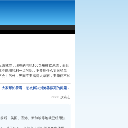
五级城市，现在的网吧100%用微软系统，而且
体不能用锐利一点的呢，不要用什么文泉驿黑
不会！另外，界面不要搞得太华丽，要华丽不如
大家帮忙看看，怎么解决浏览器假死的问题 ›
5383 次点击
年前后、美国、香港、新加坡等地就已经用法
了，基于GPL，任何个人或组织可免费使用