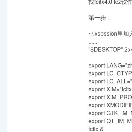
找fcitx4.0 tc
第一步：
~/.xsession
......
"$DESKTOP" 2>/
export LANG="z
export LC_CTY
export LC_ALL=
export XIM="fcitx
export XIM_PRO
export XMODIFI
export GTK_IM
export QT_IM_
fcitx &