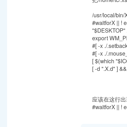
/usr/local/bin/
#waitforX || ! e
"$DESKTOP" 2
export WM_P
#[ -x ./.setba
#[ -x ./.mouse
[ $(which "$I
[ -d ".X.d" ] &
应该在这行出
#waitforX || ! e