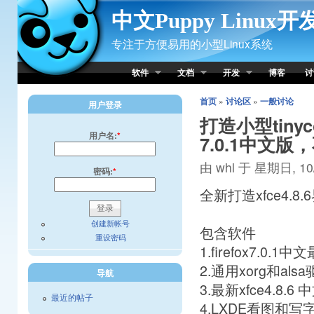
Skip to Content
中文Puppy Linux
专注于方便易用的小型Linux系统
软件
文档
开发
博客
讨
首页
»
讨论区
»
一般讨论
用户登录
打造小型tinyco
用户名:
*
7.0.1中文版
由 whl 于 星期日, 10/
密码:
*
全新打造xfce4.8
创建新帐号
包含软件
重设密码
1.firefox7.0
2.通用xorg和als
导航
3.最新xfce4.8.6
最近的帖子
4.LXDE看图和写