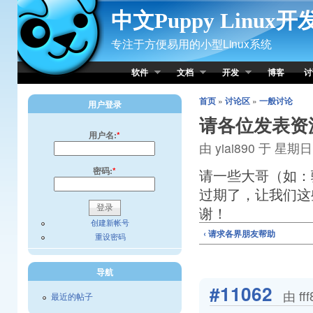
Skip to Content
中文Puppy Linux
专注于方便易用的小型Linux系统
软件
文档
开发
博客
讨
首页
»
讨论区
»
一般讨论
用户登录
请各位发表资
用户名:
*
由 yiai890 于 星期日, 
密码:
*
请一些大哥（如：
过期了，让我们这
谢！
创建新帐号
‹ 请求各界朋友帮助
重设密码
导航
#11062
由 ff
最近的帖子