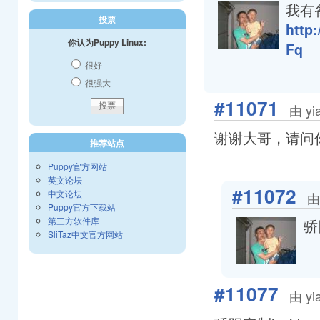
我有
投票
http
你认为Puppy Linux:
Fq
很好
很强大
#11071
由 yi
谢谢大哥，请问
推荐站点
Puppy官方网站
英文论坛
#11072
中文论坛
由
Puppy官方下载站
第三方软件库
骄
SliTaz中文官方网站
#11077
由 yi