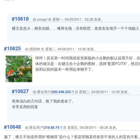
#10618
由 songzi 在 星期一, 04/25/2011 - 22:28 发表。
楼主息息火，稍安勿躁。。俺用仓颉，没有联想，老老实实地字一个个地输入
#10625
由 骄阳99 在 星期二, 04/26/2011 - 10:36 发表。
呵呵！其实第一时间我就发觉新版的小企鹅的默认设置不好，在
体的做法是：右键点击小企鹅的图标，选择”配置FCITX“，然后把
就和以前的版本一样用起来顺手了。
#10627
由 匿名用户[
] 在 星期二, 04/26/2011 - 12:45 发表。
220.248.233.*
简单浅白的几句话，救了我的老命了。
非常实用的回复
#10648
由 匿名用户[
] 在 星期五, 04/29/2011 - 08:26 发表。
218.68.74.*
服了，楼主不知道所谓的“模糊音”是什么？那是照顾某些发音不准的人的妥协方案