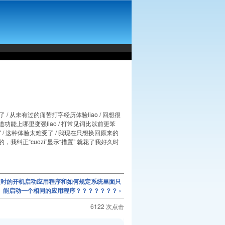
了 / 从未有过的痛苦打字经历体验liao / 回想很
道功能上哪里变强liao / 打常见词比以前更笨
 "实录" / 这种体验太难受了 / 我现在只想换回原来的
的，我纠正“cuozi”显示“措置” 就花了我好久时
何定时的开机启动应用程序和如何规定系统里面只
能启动一个相同的应用程序？？？？？？？ ›
6122 次点击