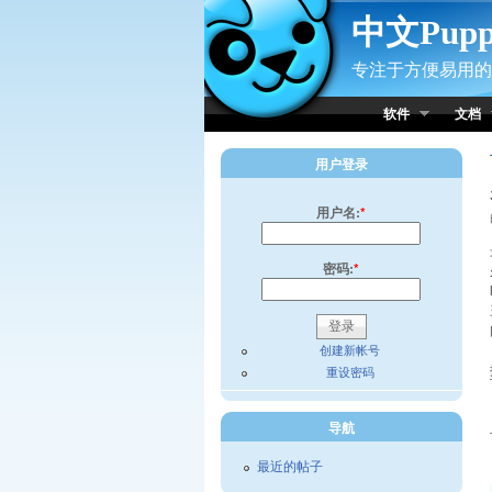
Skip to Content
中文Pup
专注于方便易用的小
软件
文档
用户登录
用户名:
*
密码:
*
创建新帐号
重设密码
导航
最近的帖子