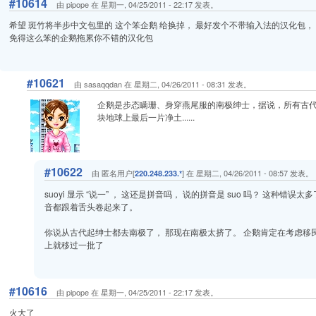
#10614
由 pipope 在 星期一, 04/25/2011 - 22:17 发表。
希望 斑竹将半步中文包里的 这个笨企鹅 给换掉， 最好发个不带输入法的汉化包， 输入
免得这么笨的企鹅拖累你不错的汉化包
#10621
由 sasaqqdan 在 星期二, 04/26/2011 - 08:31 发表。
企鹅是步态瞒珊、身穿燕尾服的南极绅士，据说，所有古
块地球上最后一片净土......
#10622
由 匿名用户[
] 在 星期二, 04/26/2011 - 08:57 发表。
220.248.233.*
suoyi 显示 “说一” ， 这还是拼音吗， 说的拼音是 suo 吗？ 这种错
音都跟着舌头卷起来了。
你说从古代起绅士都去南极了， 那现在南极太挤了。 企鹅肯定在考虑移民
上就移过一批了
#10616
由 pipope 在 星期一, 04/25/2011 - 22:17 发表。
火大了