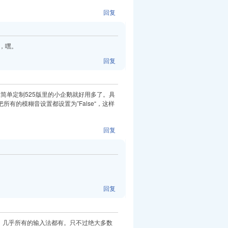
回复
，嘿。
回复
简单定制525版里的小企鹅就好用多了。具
所有的模糊音设置都设置为”False“，这样
回复
回复
。几乎所有的输入法都有。只不过绝大多数