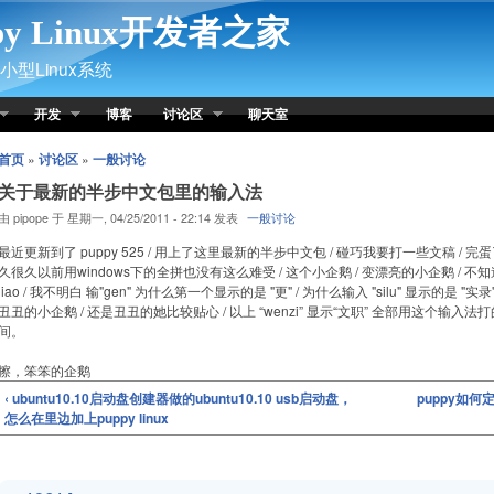
py Linux开发者之家
型Linux系统
开发
博客
讨论区
聊天室
首页
»
讨论区
»
一般讨论
关于最新的半步中文包里的输入法
由 pipope 于 星期一, 04/25/2011 - 22:14 发表
一般讨论
最近更新到了 puppy 525 / 用上了这里最新的半步中文包 / 碰巧我要打一些文稿 / 完蛋
久很久以前用windows下的全拼也没有这么难受 / 这个小企鹅 / 变漂亮的小企鹅 / 不知
liao / 我不明白 输"gen" 为什么第一个显示的是 "更" / 为什么输入 "silu" 显示的是
丑丑的小企鹅 / 还是丑丑的她比较贴心 / 以上 “wenzi” 显示“文职” 全部用这个输入法打
间。
擦，笨笨的企鹅
‹ ubuntu10.10启动盘创建器做的ubuntu10.10 usb启动盘，
puppy如
怎么在里边加上puppy linux