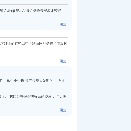
法ziji 显示“之际” 选择去安装比较好，
回复
代的绅士们在轮回中不约而同地选择了南极这
回复
误太多了。 这个小企鹅 是不是粤人发明的， 连拼
了。 我这边有很企鹅移民的迹象， 昨天晚
回复