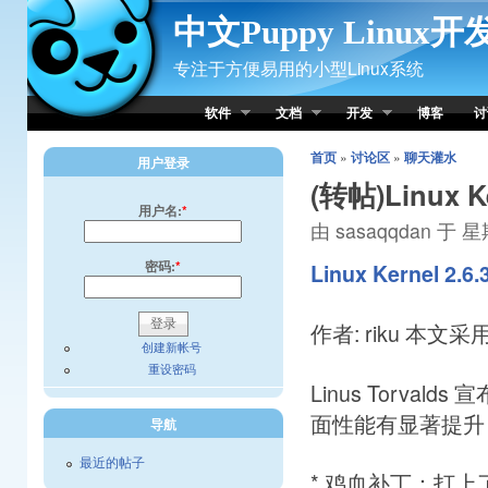
Skip to Content
中文Puppy Linux
专注于方便易用的小型Linux系统
软件
文档
开发
博客
讨
首页
»
讨论区
»
聊天灌水
用户登录
(转帖)Linux K
用户名:
*
由 sasaqqdan 于 星期
密码:
*
Linux Kernel 2
作者: riku 本文
创建新帐号
重设密码
Linus Torvalds 宣
面性能有显著提升
导航
最近的帖子
* 鸡血补丁：打上了