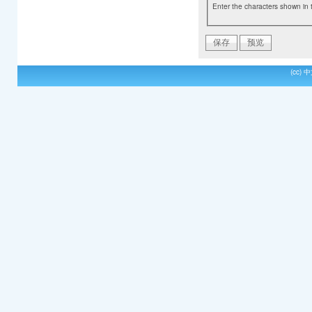
Enter the characters shown in 
(cc)
中文