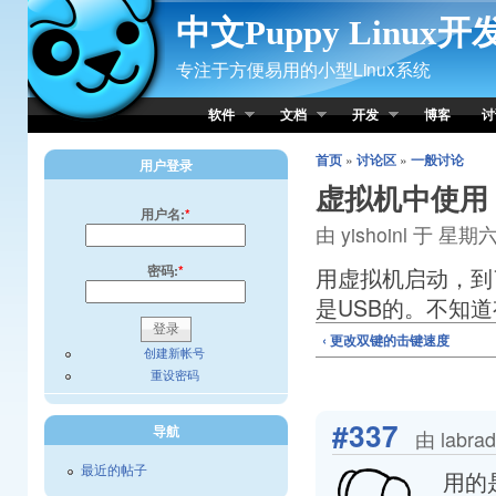
Skip to Content
中文Puppy Linux
专注于方便易用的小型Linux系统
软件
文档
开发
博客
讨
首页
»
讨论区
»
一般讨论
用户登录
虚拟机中使用
用户名:
*
由 yishoinl 于 星期六,
密码:
*
用虚拟机启动，到
是USB的。不知
‹ 更改双键的击键速度
创建新帐号
重设密码
#337
导航
由 labra
最近的帖子
用的