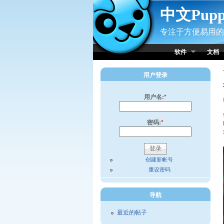
Skip to Content
中文Pup
专注于方便易用的小
软件
文档
用户登录
用户名:
*
密码:
*
创建新帐号
重设密码
导航
最近的帖子