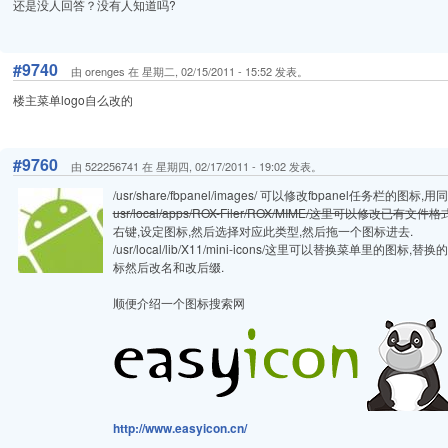
还是没人回答？没有人知道吗?
#9740
由 orenges 在 星期二, 02/15/2011 - 15:52 发表。
楼主菜单logo自么改的
#9760
由 522256741 在 星期四, 02/17/2011 - 19:02 发表。
/usr/share/fbpanel/images/ 可以修改fbpanel任务栏的图标,
usr/local/apps/ROX-Filer/ROX/MIME/这里可以修改已有文件格
右键,设定图标,然后选择对应此类型,然后拖一个图标进去.
/usr/local/lib/X11/mini-icons/这里可以替换菜单里的图
标然后改名和改后缀.
顺便介绍一个图标搜索网
http://www.easyicon.cn/