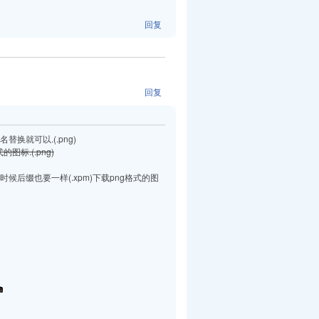
回复
回复
用同名替换就可以.(.png)
式的图标.(.png)
标,替换的时候后缀也要一样(.xpm)下载png格式的图