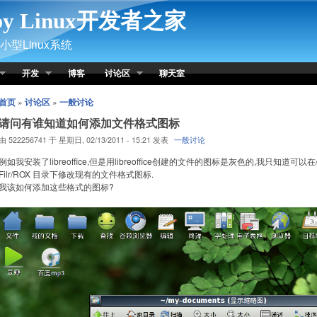
py Linux开发者之家
型Linux系统
开发
博客
讨论区
聊天室
首页
»
讨论区
»
一般讨论
请问有谁知道如何添加文件格式图标
由 522256741 于 星期日, 02/13/2011 - 15:21 发表
一般讨论
例如我安装了libreoffice,但是用libreoffice创建的文件的图标是灰色的,我只知道可以在/usr/l
Filr/ROX 目录下修改现有的文件格式图标.
我该如何添加这些格式的图标?