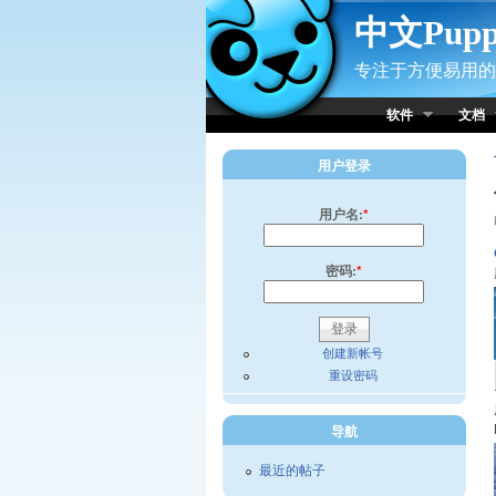
Skip to Content
中文Pup
专注于方便易用的小
软件
文档
用户登录
用户名:
*
密码:
*
创建新帐号
重设密码
导航
最近的帖子