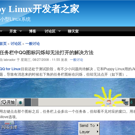
py Linux开发者之家
型Linux系统
开发
博客
讨论区
聊天室
首页
»
讨论区
»
一般讨论
任务栏中QQ图标闪烁却无法打开的解决方法
由 labrador 于 星期三, 08/27/2008 - 11:55 发表
一般讨论
QQ for Linux
目前还处于测试阶段，有不少小问题尚待解决，它和Puppy Linux用
题，导致有消息来的时候右下角的任务栏图标在闪烁，但却无法点开（如下图）。
用左键点击那个图标之后，任务栏上会多出一个任务条，但却看不见对应的窗口。用
Move选项。