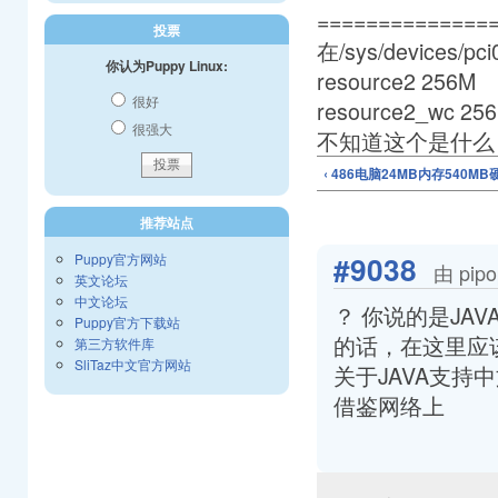
==============
投票
在/sys/devices/
你认为Puppy Linux:
resource2 256M
很好
resource2_wc 25
很强大
不知道这个是什么
‹ 486电脑24MB内存540
推荐站点
#9038
Puppy官方网站
由 pip
英文论坛
中文论坛
？ 你说的是JA
Puppy官方下载站
的话，在这里应
第三方软件库
SliTaz中文官方网站
关于JAVA支持
借鉴网络上