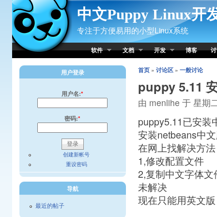
Skip to Content
中文Puppy Linux
专注于方便易用的小型Linux系统
软件
文档
开发
博客
讨
首页
»
讨论区
»
一般讨论
用户登录
puppy 5.11
用户名:
*
由 menlihe 于 星期二,
密码:
*
puppy5.11已安
安装netbeans
在网上找解决方法
创建新帐号
1,修改配置文件
重设密码
2,复制中文字体文
未解决
导航
现在只能用英文版
最近的帖子