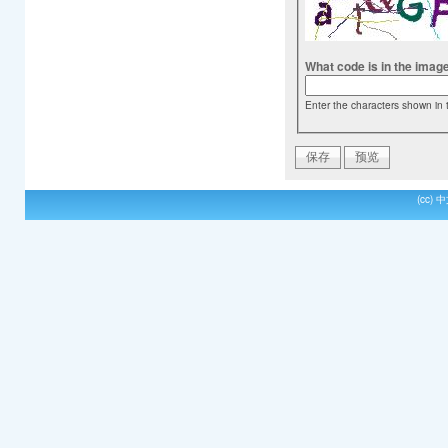
What code is in the imag
Enter the characters shown in 
(cc)
中文